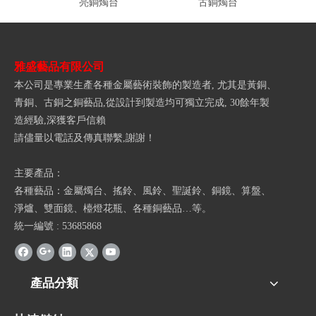
亮銅燭台
古銅燭台
雅盛藝品有限公司
本公司是專業生產各種金屬藝術裝飾的製造者, 尤其是黃銅、
青銅、古銅之銅藝品,從設計到製造均可獨立完成, 30餘年製
造經驗,深獲客戶信賴
請儘量以電話及傳真聯繫,謝謝！
主要產品：
各種藝品：金屬燭台、搖鈴、風鈴、聖誕鈴、銅鏡、算盤、
淨爐、雙面鏡、檯燈花瓶、各種銅藝品…等。
統一編號 : 53685868
產品分類