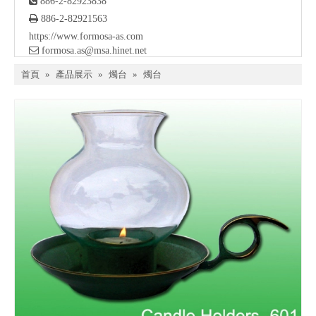

886-2-82923838

886-2-82921563
https://www.formosa-as.com

formosa.as@msa.hinet.net
首頁
»
產品展示
»
燭台
»
燭台