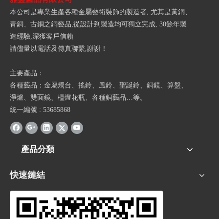
本公司是專業生產各種金屬藝術裝飾的製造者, 尤其是黃銅、
青銅、古銅之銅藝品,從設計到製造均可獨立完成, 30餘年製
造經驗,深獲客戶信賴
請儘量以電話及傳真聯繫,謝謝！
主要產品：
各種藝品：金屬燭台、搖鈴、風鈴、聖誕鈴、銅鏡、算盤、
淨爐、雙面鏡、檯燈花瓶、各種銅藝品…等。
統一編號 : 53685868
產品分類
快速鏈結