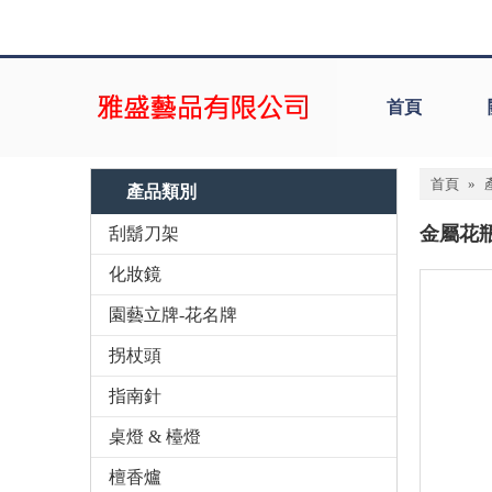
首頁
首頁
»
產品類別
金屬花
刮鬍刀架
化妝鏡
園藝立牌-花名牌
拐杖頭
指南針
桌燈 & 檯燈
檀香爐