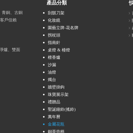
產品分類
、青銅、古銅
刮鬍刀架
獲客戶信賴
化妝鏡
園藝立牌-花名牌
拐杖頭
指南針
淨爐、雙面
桌燈 & 檯燈
檀香爐
沙漏
油燈
燭台
牆壁掛鉤
珠寶展示架
禮贈品
聖誕鐘鈴(搖鈴)
萬年曆
金屬花瓶
銅茶壺柄