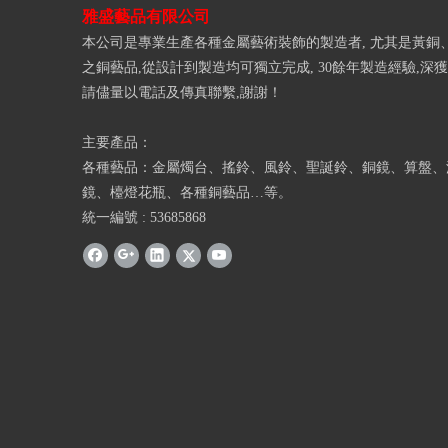
雅盛藝品有限公司
本公司是專業生產各種金屬藝術裝飾的製造者, 尤其是黃銅
之銅藝品,從設計到製造均可獨立完成, 30餘年製造經驗,深
請儘量以電話及傳真聯繫,謝謝！
主要產品：
各種藝品：金屬燭台、搖鈴、風鈴、聖誕鈴、銅鏡、算盤、
鏡、檯燈花瓶、各種銅藝品…等。
統一編號 : 53685868