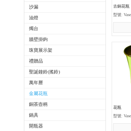
古銅花瓶
沙漏
型號:
Vase
油燈
燭台
牆壁掛鉤
珠寶展示架
禮贈品
聖誕鐘鈴(搖鈴)
萬年曆
金屬花瓶
銅茶壺柄
花瓶
鍋具
型號:
Vase
開瓶器