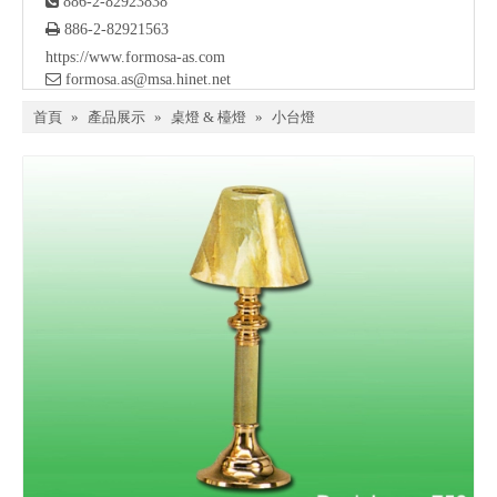

886-2-82923838

886-2-82921563
https://www.formosa-as.com

formosa.as@msa.hinet.net
首頁
»
產品展示
»
桌燈 & 檯燈
»
小台燈