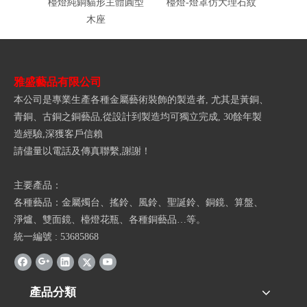
檯燈純銅貓形主體圓型
檯燈-燈罩仿大理石紋
木座
雅盛藝品有限公司
本公司是專業生產各種金屬藝術裝飾的製造者, 尤其是黃銅、
青銅、古銅之銅藝品,從設計到製造均可獨立完成, 30餘年製
造經驗,深獲客戶信賴
請儘量以電話及傳真聯繫,謝謝！
主要產品：
各種藝品：金屬燭台、搖鈴、風鈴、聖誕鈴、銅鏡、算盤、
淨爐、雙面鏡、檯燈花瓶、各種銅藝品…等。
統一編號 : 53685868
產品分類