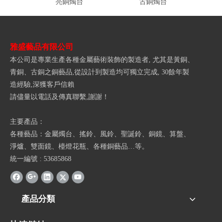
亮銅燭台
古銅燭台
雅盛藝品有限公司
本公司是專業生產各種金屬藝術裝飾的製造者, 尤其是黃銅、
青銅、古銅之銅藝品,從設計到製造均可獨立完成, 30餘年製
造經驗,深獲客戶信賴
請儘量以電話及傳真聯繫,謝謝！
主要產品：
各種藝品：金屬燭台、搖鈴、風鈴、聖誕鈴、銅鏡、算盤、
淨爐、雙面鏡、檯燈花瓶、各種銅藝品…等。
統一編號 : 53685868
產品分類